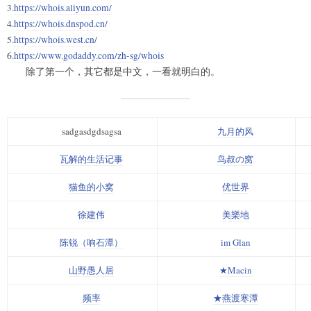
3.
https://whois.aliyun.com/
4.
https://whois.dnspod.cn/
5.
https://whois.west.cn/
6.
https://www.godaddy.com/zh-sg/whois
除了第一个，其它都是中文，一看就明白的。
sadgasdgdsagsa
九月的风
瓦解的生活记事
鸟叔の窝
猫鱼的小窝
优世界
徐建伟
美樂地
陈锐（响石潭）
im Glan
山野愚人居
★Macin
频率
★燕渡寒潭