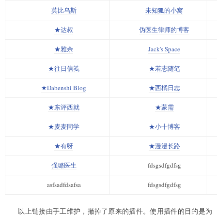
莫比乌斯
未知狐的小窝
★达叔
伪医生律师的博客
★雅余
Jack's Space
★往日信笺
★若志随笔
★Dabenshi Blog
★西橘日志
★东评西就
★蒙需
★麦麦同学
★小十博客
★有呀
★漫漫长路
强璐医生
fdsgsdfgdfsg
asfsadfdsafsa
fdsgsdfgdfsg
以上链接由手工维护，撤掉了原来的插件。使用插件的目的是为