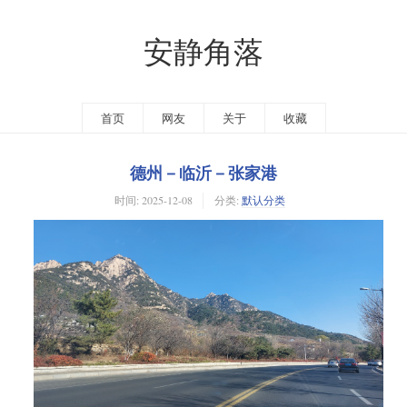
安静角落
首页
网友
关于
收藏
德州－临沂－张家港
时间:
2025-12-08
分类:
默认分类