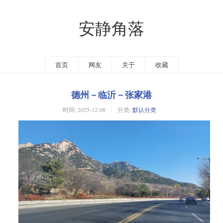
安静角落
首页
网友
关于
收藏
德州－临沂－张家港
时间:
2025-12-08
分类:
默认分类